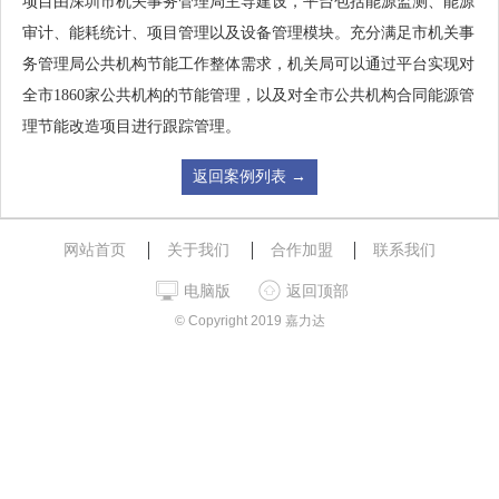
项目由深圳市机关事务管理局主导建设，平台包括能源监测、能源
审计、能耗统计、项目管理以及设备管理模块。充分满足市机关事
务管理局公共机构节能工作整体需求，机关局可以通过平台实现对
全市1860家公共机构的节能管理，以及对全市公共机构合同能源管
理节能改造项目进行跟踪管理。
返回案例列表 →
网站首页
关于我们
合作加盟
联系我们
电脑版
返回顶部
© Copyright 2019 嘉力达