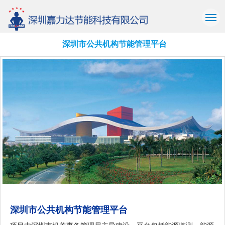
M
深圳市公共机构节能管理平台
深圳市公共机构节能管理平台